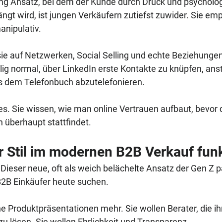
ing Ansatz, bei dem der Kunde durch Druck und psycholog
gt wird, ist jungen Verkäufern zutiefst zuwider. Sie emp
nipulativ.
ie auf Netzwerken, Social Selling und echte Beziehungen
llig normal, über LinkedIn erste Kontakte zu knüpfen, anst
dem Telefonbuch abzutelefonieren. 
ves. Sie wissen, wie man online Vertrauen aufbaut, bevor 
 überhaupt stattfindet.
 Stil im modernen B2B Verkauf funk
 Dieser neue, oft als weich belächelte Ansatz der Gen Z p
B Einkäufer heute suchen. 
ne Produktpräsentationen mehr. Sie wollen Berater, die ih
 lösen. Sie wollen Ehrlichkeit und Transparenz.