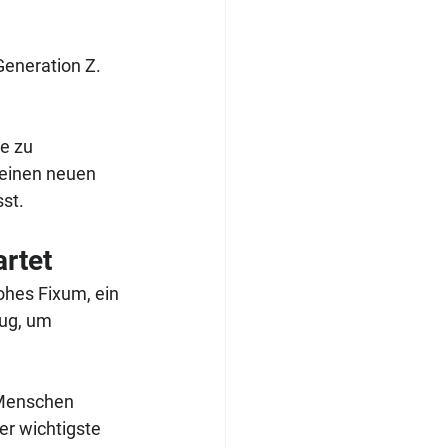
Generation Z. 
e zu 
 einen neuen 
st.
rtet
ohes Fixum, ein 
ug, um 
 Menschen 
er wichtigste 