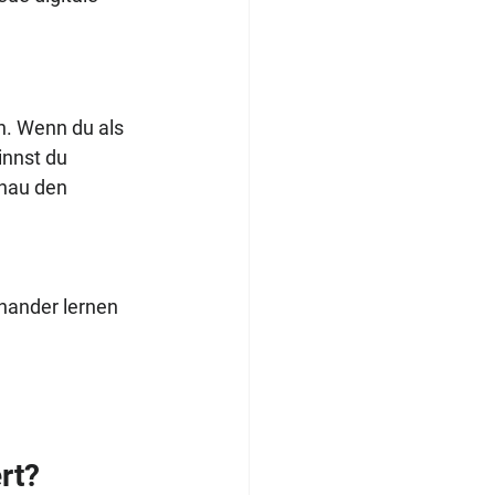
en. Wenn du als 
nnst du 
enau den 
nander lernen 
rt?