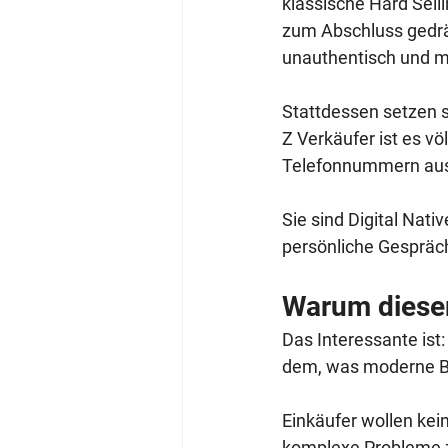
klassische Hard Sell
zum Abschluss gedrän
unauthentisch und ma
Stattdessen setzen s
Z Verkäufer ist es vö
Telefonnummern aus 
Sie sind Digital Nati
persönliche Gespräch
Warum dieser
Das Interessante ist:
dem, was moderne B2
Einkäufer wollen kei
komplexe Probleme zu