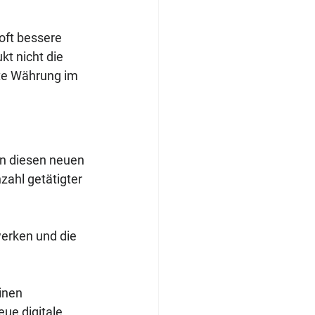
oft bessere 
kt nicht die 
ste Währung im 
an diesen neuen 
ahl getätigter 
werken und die 
inen 
ue digitale 