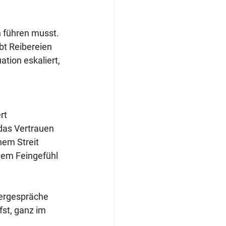
 führen musst. 
ibt Reibereien 
ation eskaliert, 
rt 
das Vertrauen 
nem Streit 
hem Feingefühl 
tergespräche 
st, ganz im 