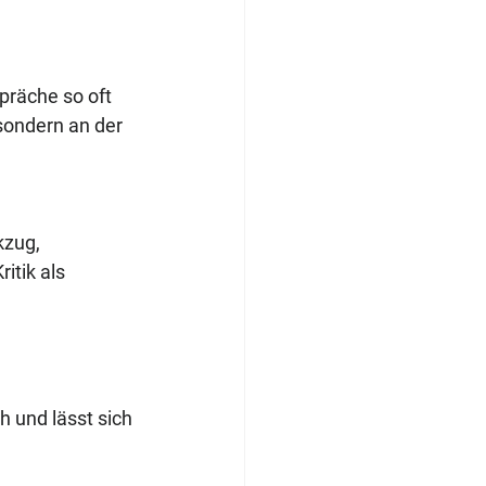
räche so oft 
sondern an der 
kzug, 
tik als 
h und lässt sich 