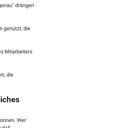
ngenau" drängen 
 genutzt, die 
s Mitarbeiters 
t, die 
iches 
wonnen. Wer 
ufall.