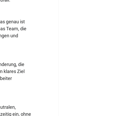
as genau ist 
as Team, die 
ngen und 
derung, die 
 klares Ziel 
beiter 
utralen, 
eitig ein, ohne 