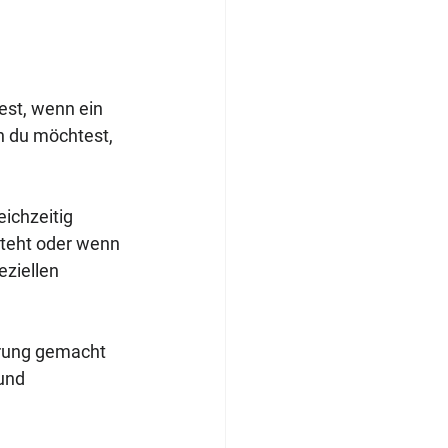
st, wenn ein 
n du möchtest, 
ichzeitig 
steht oder wenn 
ziellen 
hrung gemacht 
und 