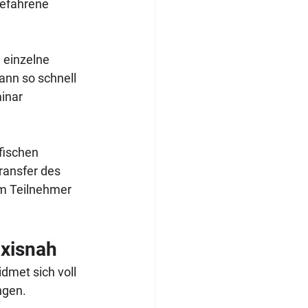
efahrene 
 einzelne 
nn so schnell 
inar 
fischen 
ransfer des 
em Teilnehmer 
axisnah
dmet sich voll 
ngen.