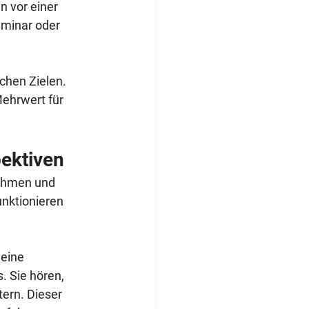
 vor einer 
eminar oder 
chen Zielen. 
Mehrwert für 
ektiven
ehmen und 
unktionieren 
Deine 
. Sie hören, 
ern. Dieser 