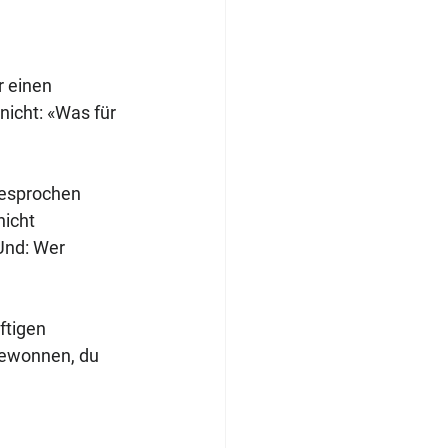
r einen 
icht: «Was für 
gesprochen 
nicht 
Und: Wer 
ftigen 
gewonnen, du 