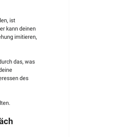
n, ist 
er kann deinen 
ehung imitieren, 
durch das, was 
deine 
teressen des 
lten.
äch 