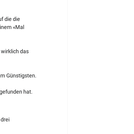
f die die 
einem «Mal 
wirklich das 
im Günstigsten. 
tgefunden hat.
drei 