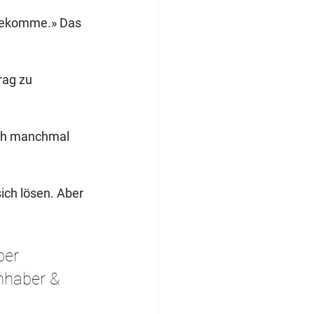
s bekomme.» Das 
rag zu 
lich manchmal 
sich lösen. Aber 
ber 
nhaber & 