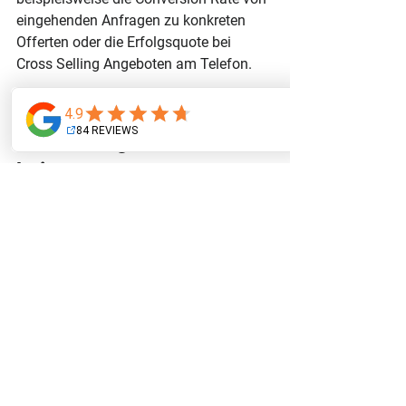
eingehenden Anfragen zu konkreten 
Offerten oder die Erfolgsquote bei 
Cross Selling Angeboten am Telefon.
4. Wie erfasse ich die 
KPIs richtig, wenn wir 
kein teures CRM System 
haben?
Für den Anfang reicht eine saubere 
Excel Tabelle, in der ihr konsequent die 
Anzahl der Erstgespräche, die 
geschriebenen Offerten, die 
gewonnenen Aufträge und die 
gewährten Rabatte festhaltet.
5. Was tun, wenn sich die 