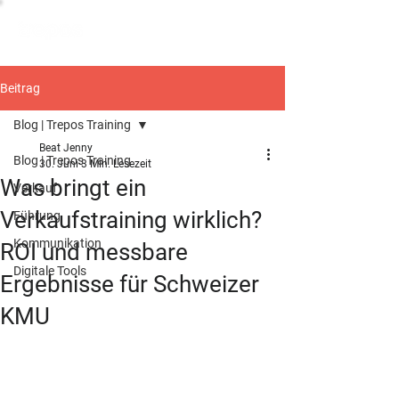
Beitrag
Blog | Trepos Training
Beat Jenny
Blog | Trepos Training
30. Juni
3 Min. Lesezeit
Was bringt ein
Verkauf
Verkaufstraining wirklich?
Führung
Kommunikation
ROI und messbare
Digitale Tools
Ergebnisse für Schweizer
KMU