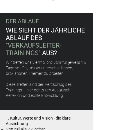
DER ABLAUF
WIE SIEHT DER JÄHRLICHE
ABLAUF DES
"VERKAUFSLEITER-
TRAININGS"
AUS?
Wir treffen uns viermal pro Jahr für jeweils 1,5
Tage vor Ort, um an unterschiedlichen,
praxisnahen Themen zu arbeiten.
Diese Treffen sind der Herzschlag des
Trainings – hier geht’s um Austausch,
Reflexion und echte Entwicklung.
1. Kultur, Werte und Vision - die klare
Ausrichtung
Götticall alle 2 Wochen