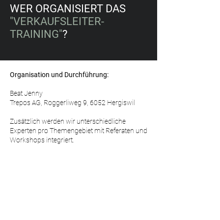
WER ORGANISIERT DAS
"VERKAUFSLEITER-
TRAINING"
?
Organisation und Durchführung:
Beat Jenny
Trepos AG, Roggerliweg 9, 6052 Hergiswil
Zusätzlich werden wir unterschiedliche
Experten pro Themengebiet mit Referaten und
Workshops integriert.