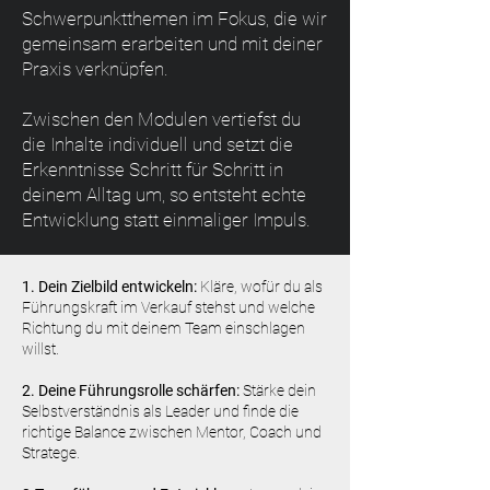
Schwerpunktthemen im Fokus, die wir
gemeinsam erarbeiten und mit deiner
Praxis verknüpfen.
Zwischen den Modulen vertiefst du
die Inhalte individuell und setzt die
Erkenntnisse Schritt für Schritt in
deinem Alltag um, so entsteht echte
Entwicklung statt einmaliger Impuls.
1. Dein Zielbild entwickeln:
Kläre, wofür du als
Führungskraft im Verkauf stehst und welche
Richtung du mit deinem Team einschlagen
willst.
2. Deine Führungsrolle schärfen:
Stärke dein
Selbstverständnis als Leader und finde die
richtige Balance zwischen Mentor, Coach und
Stratege.