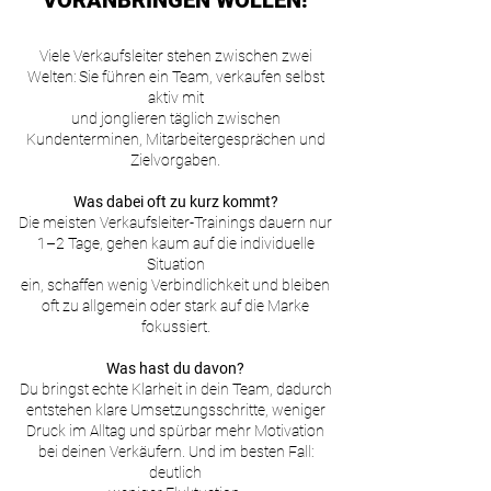
VORANBRINGEN WOLLEN!
Viele Verkaufsleiter stehen zwischen zwei
Welten: Sie führen ein Team, verkaufen selbst
aktiv mit
und jonglieren täglich zwischen
Kundenterminen, Mitarbeitergesprächen und
Zielvorgaben.
Was dabei oft zu kurz kommt?
Die meisten Verkaufsleiter-Trainings dauern nur
1–2 Tage, gehen kaum auf die individuelle
Situation
ein, schaffen wenig Verbindlichkeit und bleiben
oft zu allgemein oder stark auf die Marke
fokussiert.
Was hast du davon?
Du bringst echte Klarheit in dein Team, dadurch
entstehen klare Umsetzungsschritte, weniger
Druck im Alltag und spürbar mehr Motivation
bei deinen Verkäufern. Und im besten Fall:
deutlich