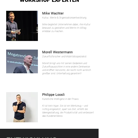
Mike Wachter
Kultur, Werte & Organisationsentwicklung
Mike begleitet Unternehmen dabei, ihre Kultur
bewusst zu gestalten und Werte im Alltag
erlebbar zu machen..
Morell Westermann
Zukunftsforscher und Mobilitätsspezialist
Morell bringt uns mit seinen Gedanken und
Zukunftsaussichten in eine andere Denkweise
und eröffnet Horizonte, die nocht nicht wirklich
greifbar sind. Unterhaltung garantiert!
Philippe Loosli
Künstliche Intelligenz in der Praxis
KI ist kein Hype. Sie ist ein Werkzeug – und
richtig eingesetzt, spart sie Zeit, erhöht die
Ideengestaltung, die Produktivität und verbessert
das Kundenerlebnis.