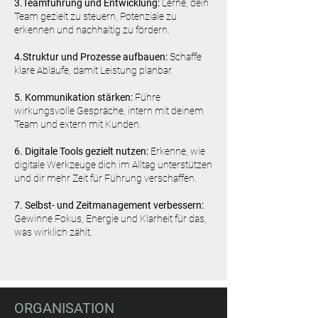
3.Teamführung und Entwicklung:
Lerne, dein
Team gezielt zu steuern, Potenziale zu
erkennen und nachhaltig zu fördern.
4.Struktur und Prozesse aufbauen:
Schaffe
klare Abläufe, damit Leistung planbar.
5. Kommunikation stärken:
Führe
wirkungsvolle Gespräche, intern mit deinem
Team und extern mit Kunden.
6. Digitale Tools gezielt nutzen:
Erkenne, wie
digitale Werkzeuge dich im Alltag unterstützen
und dir mehr Zeit für Führung verschaffen.
7. Selbst- und Zeitmanagement verbessern:
Gewinne Fokus, Energie und Klarheit für das,
was wirklich zählt.
ORGANISATION