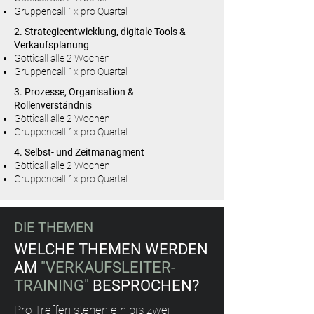
Gruppencall 1x pro Quartal
2. Strategieentwicklung, digitale Tools &
Verkaufsplanung
Götticall alle 2 Wochen
Gruppencall 1x pro Quartal
3. Prozesse, Organisation &
Rollenverständnis
Götticall alle 2 Wochen
Gruppencall 1x pro Quartal
4. Selbst- und Zeitmanagment
Götticall alle 2 Wochen
Gruppencall 1x pro Quartal
DIE THEMEN
WELCHE THEMEN WERDEN
AM
"VERKAUFSLEITER-
TRAINING"
BESPROCHEN?
Pro Treffen stehen ein bis zwei