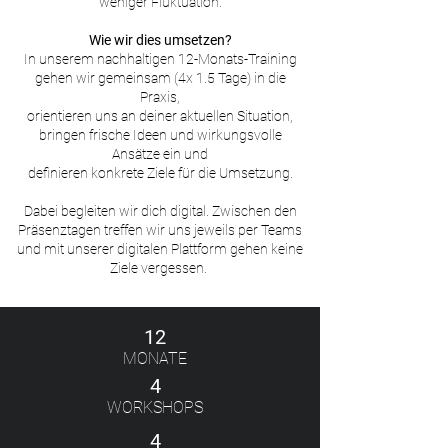
weniger Fluktuation.
Wie wir dies umsetzen?
In unserem nachhaltigen 12-Monats-Training
gehen wir gemeinsam (4x 1.5 Tage) in die
Praxis,
orientieren uns an deiner aktuellen Situation,
bringen frische Ideen und wirkungsvolle
Ansätze ein und
definieren konkrete Ziele für die Umsetzung.
Dabei begleiten wir dich digital. Zwischen den
Präsenztagen treffen wir uns jeweils per Teams
und mit unserer digitalen Plattform gehen keine
Ziele vergessen.
12
MONATE
4
WORKSHOPS
4