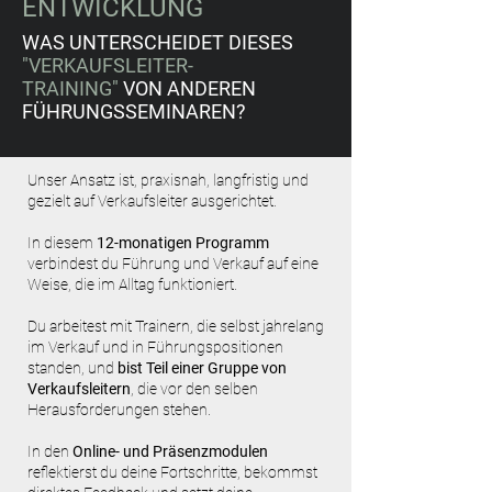
ENTWICKLUNG
WAS UNTERSCHEIDET DIESES
"VERKAUFSLEITER-
TRAINING"
VON ANDEREN
FÜHRUNGSSEMINAREN?
Unser Ansatz ist, praxisnah, langfristig und
gezielt auf Verkaufsleiter ausgerichtet.
In diesem
12-monatigen Programm
verbindest du Führung und Verkauf auf eine
Weise, die im Alltag funktioniert.
Du arbeitest mit Trainern, die selbst jahrelang
im Verkauf und in Führungspositionen
standen, und
bist Teil einer Gruppe von
Verkaufsleitern
, die vor den selben
Herausforderungen stehen.
In den
Online- und Präsenzmodulen
reflektierst du deine Fortschritte, bekommst