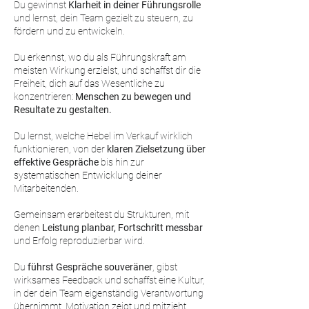
Du gewinnst
Klarheit in deiner Führungsrolle
und lernst, dein Team gezielt zu steuern, zu
fördern und zu entwickeln.
Du erkennst, wo du als Führungskraft am
meisten Wirkung erzielst, und schaffst dir die
Freiheit, dich auf das Wesentliche zu
konzentrieren:
Menschen zu bewegen und
Resultate zu gestalten.
Du lernst, welche Hebel im Verkauf wirklich
funktionieren, von der
klaren Zielsetzung über
effektive Gespräche
bis hin zur
systematischen Entwicklung deiner
Mitarbeitenden.
Gemeinsam erarbeitest du Strukturen, mit
denen
Leistung planbar, Fortschritt messbar
und Erfolg reproduzierbar wird.
Du
führst Gespräche souveräner
, gibst
wirksames Feedback und schaffst eine Kultur,
in der dein Team eigenständig Verantwortung
übernimmt, Motivation zeigt und mitzieht.