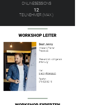
ONLINESESSIONS
12
TEILNEHMER (MAX.)
WORKSHOP LEITER
Beat Jenny
Inhaber & Trainer
Trepos AG
"Relevanz ist wichtiger als
Erfahrung"
Mail:
b.jenny@trepos.ch
Telefon:
079 525 82 15
WORKSHOP EXPERTEN