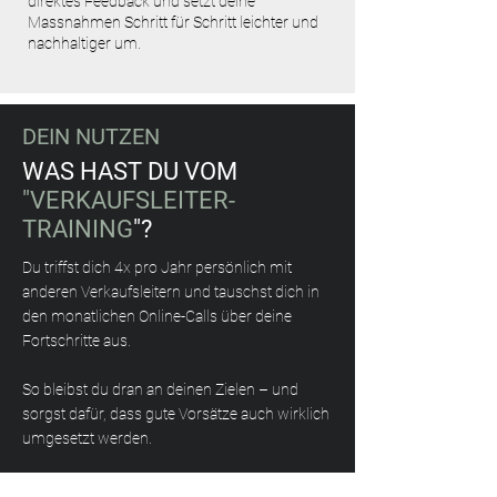
direktes Feedback und setzt deine
Massnahmen Schritt für Schritt leichter und
nachhaltiger um.
DEIN NUTZEN
WAS HAST DU VOM
"VERKAUFSLEITER-
TRAINING
"?
Du triffst dich 4x pro Jahr persönlich mit
anderen Verkaufsleitern und tauschst dich in
den monatlichen Online-Calls über deine
Fortschritte aus.
So bleibst du dran an deinen Zielen – und
sorgst dafür, dass gute Vorsätze auch wirklich
umgesetzt werden.