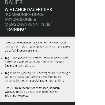
DAUER
WIE LANGE DAUERT DAS
"KOMMUNIKATIONS-
PSYCHOLOGIE &
MENSCHENKENNTNISE"
TRAINING?
Echte Verhaltensänderung braucht Zeit, aber keine
Ewigkeit. In 1 bis 2 Tagen gehen wir in die Tiefe, damit
du sofort Ergebnisse siehst.
Tag 1:
Die Analyse. Wir entschlüsseln deine aktuellen
Kommunikationsmuster und verstehen, wie dein
Gegenüber wirklich tickt.
Tag 2:
Deine Wirkung. Wir übertragen die Psychologie
auf deine Praxis. Du trainierst deine individuelle
Wirkung, bis sie sich absolut authentisch anfühlt.
Das Ziel:
Kein theoretisches Wissen, sondern
Werkzeuge
, die du direkt nach dem Training
erfolgreich einsetzt.