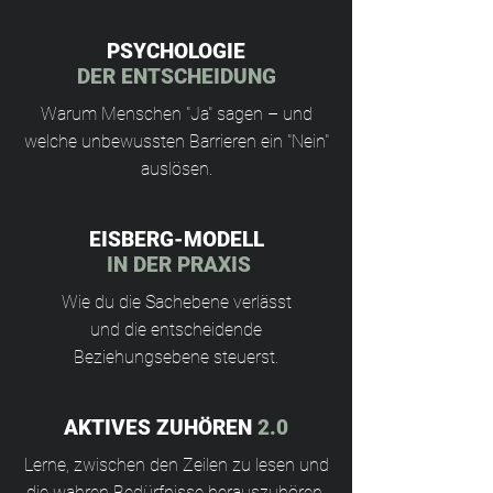
PSYCHOLOGIE
DER ENTSCHEIDUNG
Warum Menschen "Ja" sagen – und
welche unbewussten Barrieren ein "Nein"
auslösen.
EISBERG-MODELL
IN DER PRAXIS
Wie du die Sachebene verlässt
und die entscheidende
Beziehungsebene steuerst.
AKTIVES ZUHÖREN
2.0
Lerne, zwischen den Zeilen zu lesen und
die wahren Bedürfnisse herauszuhören.