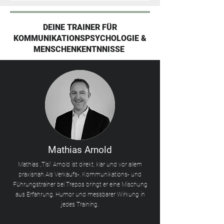
DEINE TRAINER FÜR
KOMMUNIKATIONSPSYCHOLOGIE &
MENSCHENKENTNNISSE
Mathias Arnold
Mathias „Tisi“ Arnold ist direkt, klar und vor allem
praxisnah.
Als Verkaufs-, Kommunikations- und
Führungstrainer bei Trepos bringt er eine Mischung
aus Erfahrung, Humor und messbarer Wirkung in
jedes Training.