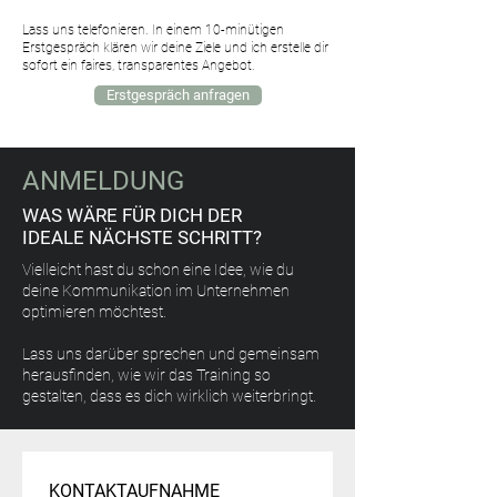
Lass uns telefonieren. In einem 10-minütigen
Erstgespräch klären wir deine Ziele und ich erstelle dir
sofort ein faires, transparentes Angebot.
Erstgespräch anfragen
ANMELDUNG
WAS WÄRE FÜR DICH DER
IDEALE NÄCHSTE SCHRITT?
Vielleicht hast du schon eine Idee, wie du
deine Kommunikation im Unternehmen
optimieren möchtest.
Lass uns darüber sprechen und gemeinsam
herausfinden, wie wir das Training so
gestalten, dass es dich wirklich weiterbringt.
KONTAKTAUFNAHME