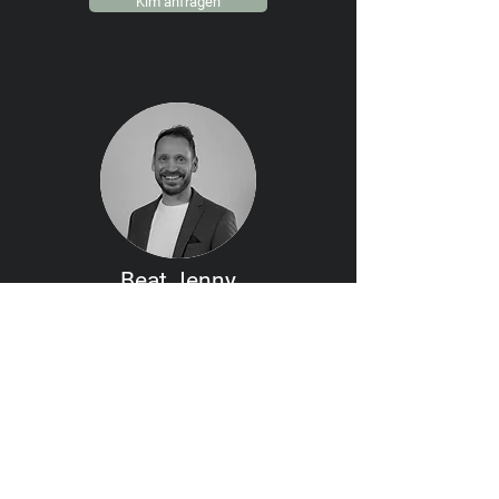
Kim anfragen
Beat Jenny
Beat Jenny ist der Experte für „Verkaufen ohne zu
verkaufen“. Mit seiner ruhigen, tiefgründigen und
inspirierenden Art zeigt er dir, wie du durch echte
Menschenkenntnis und psychologisches Know-how
nachhaltig auf Augenhöhe kommunizierst.
Beat anfragen