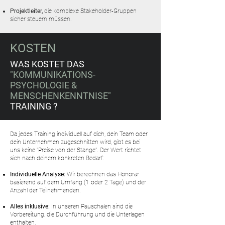
Projektleiter,
die komplexe Stakeholder-Gruppen
sicher steuern müssen.
KOSTEN
WAS KOSTET DAS
"KOMMUNIKATIONS-
PSYCHOLOGIE &
MENSCHENKENNTNISE"
TRAINING
?
Da jedes Training individuell auf dich, dein Team oder
dein Unternehmen zugeschnitten wird, gibt es bei
uns keine "Preise von der Stange". Der Wert richtet
sich nach deinem konkreten Bedarf:
Individuelle Analyse:
Wir berechnen das Honorar
basierend auf dem Umfang (1 oder 2 Tage) und der
Anzahl der Teilnehmenden.
Alles inklusive:
In unseren Pauschalen sind die
Vorbereitung, die Durchführung und die Unterlagen
enthalten.