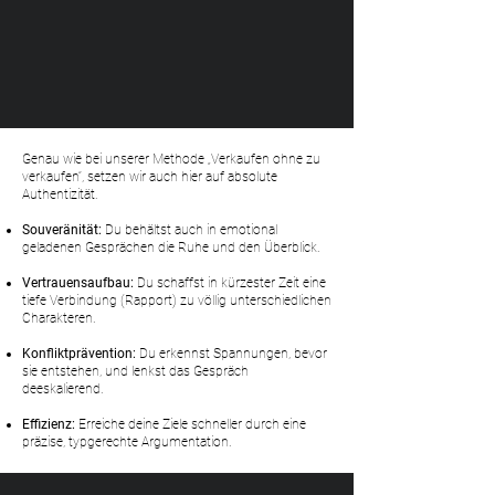
Genau wie bei unserer Methode „Verkaufen ohne zu
verkaufen“, setzen wir auch hier auf absolute
Authentizität.
Souveränität:
Du behältst auch in emotional
geladenen Gesprächen die Ruhe und den Überblick.
Vertrauensaufbau:
Du schaffst in kürzester Zeit eine
tiefe Verbindung (Rapport) zu völlig unterschiedlichen
Charakteren.
Konfliktprävention:
Du erkennst Spannungen, bevor
sie entstehen, und lenkst das Gespräch
deeskalierend.
Effizienz:
Erreiche deine Ziele schneller durch eine
präzise, typgerechte Argumentation.