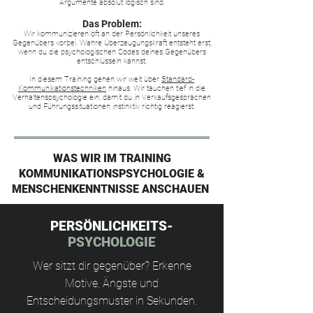
Argumente absolut logisch sind.
Das Problem:
Wir kommunizieren oft an der Persönlichkeit unseres
Gegenübers vorbei. Wahre Überzeugungskraft entsteht erst,
wenn du die psychologischen Codes deines Gegenübers
entschlüsseln kannst.
In diesem Training gehen wir weit über
Standard-
Kommunikationstechniken
hinaus. Wir tauchen tief in die
Verhaltenspsychologie ein, damit du in Verkaufsgesprächen
und Führungssituationen instinktiv richtig reagierst.
WAS WIR IM TRAINING
KOMMUNIKATIONSPSYCHOLOGIE &
MENSCHENKENNTNISSE ANSCHAUEN
PERSÖNLICHKEITS-
PSYCHOLOGIE
Wer sitzt dir gegenüber? Erkenne
Motive, Ängste und
Entscheidungsmuster in Sekunden.