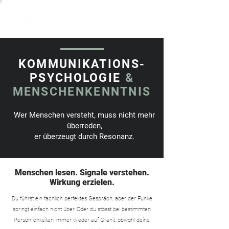
KOMMUNIKATIONS-
PSYCHOLOGIE
&
MENSCHENKENNTNIS
Wer Menschen versteht, muss nicht mehr
überreden,
er überzeugt durch Resonanz.
Menschen lesen. Signale verstehen.
Wirkung erzielen.
Du führst ein fachlich perfektes Gespräch, aber der Funke
springt einfach nicht über. Oder du stösst bei bestimmten
Persönlichkeiten immer wieder auf Granit, obwohl deine