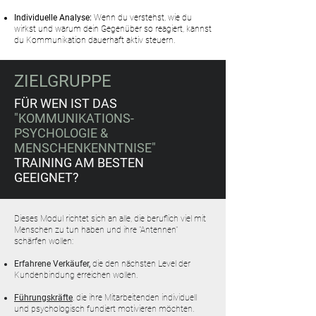
Individuelle Analyse:
Wenn du verstehst, wie du
wirkst und warum dein Gegenüber so reagiert, kannst
du Kommunikation dauerhaft aktiv steuern.
ZIELGRUPPE
FÜR WEN IST DAS
"KOMMUNIKATIONS-
PSYCHOLOGIE &
MENSCHENKENNTNISE"
TRAINING
AM BESTEN
GEEIGNET?
Dieses Modul richtet sich an alle, die beruflich viel mit
Menschen zu tun haben und ihre "Antennen"
schärfen wollen:
Erfahrene Verkäufer,
die den nächsten Level der
Kundenbindung erreichen wollen.
Führungskräfte
,
die ihre Mitarbeitenden individuell
und psychologisch fundiert motivieren möchten.