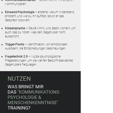
Kommunikationsarten
– die Art wie wir mit anderen
Kommunizieren
Einwand-Psychologie
– erstehe, warum Widerstand
entsteht und wie du ihn auflöst, bevor er das
Gespräch blockiert.
Körpersprache
– Deute Mimik und Gestik korrekt, um
auch das zu hören, was dein Gegenüber nicht
ausspricht.
Trigger-Points
– Identifikation von emotionalen
Auslösern, die Entscheidungen beschleunigen.
Fragetechnik 2.0
– Nutze psychologische
Fragestellungen, um die wahren Bedürfnisse deines
Gegenübers freizulegen.
NUTZEN
WAS BRINGT MIR
DAS
"KOMMUNIKATIONS-
PSYCHOLOGIE &
MENSCHENKENNTNISE"
TRAINING?