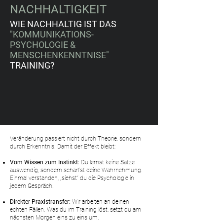
NACHHALTIGKEIT
WIE NACHHALTIG IST DAS
"KOMMUNIKATIONS-
PSYCHOLOGIE &
MENSCHENKENNTNISE"
TRAINING?
Veränderung passiert nicht durch Theorie, sondern
durch Erkenntnis. Damit der Effekt bleibt:
Vom Wissen zum Instinkt:
Du lernst keine Sätze
auswendig, sondern schärfst deine Wahrnehmung.
Einmal verstanden, „siehst“ du die Psychologie in
jedem Gespräch.
Direkter Praxistransfer:
Wir arbeiten an deinen
echten Fällen. Was du im Training löst, setzt du am
nächsten Morgen eins zu eins um.