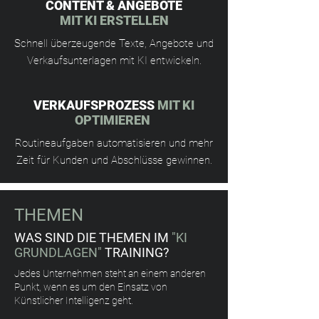
CONTENT & ANGEBOTE
MIT KI ERSTELLEN
Schnell überzeugende Texte, Angebote und
Verkaufsunterlagen mit KI entwickeln.
VERKAUFSPROZESS
MIT KI
OPTIMIEREN
Routineaufgaben automatisieren und mehr
Zeit für Kunden und Abschlüsse gewinnen.
THEMEN
WAS SIND DIE THEMEN IM
"KI
GRUNDLAGEN"
TRAINING?
Jedes Unternehmen steht an einem anderen
Punkt, wenn es um den Einsatz von
Künstlicher Intelligenz geht.