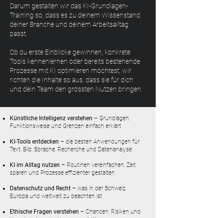
Darum gestalten wir das KI-Grundlagen-
Training so, dass es zu deinem Wissenstand,
deiner Branche und deinem Arbeitsalltag
passt.
Ob du erste Einblicke gewinnen, konkrete
Tools kennenlernen oder bereits bestehende
Prozesse mit KI optimieren möchtest, wir
richten die Inhalte so aus, dass sie für dich
und dein Team den grössten Nutzen bringen.
Künstliche Intelligenz verstehen
– Grundlagen,
Funktionsweise und Grenzen einfach erklärt
KI-Tools entdecken
– die besten Anwendungen für
Text, Bild, Sprache, Recherche und Datenanalyse
KI im Alltag nutzen
– Routinen vereinfachen, Zeit
sparen und Prozesse effizienter gestalten
Datenschutz und Recht
– was in der Schweiz,
Europa und weltweit zu beachten ist
Ethische Fragen verstehen
– Chancen, Risiken und