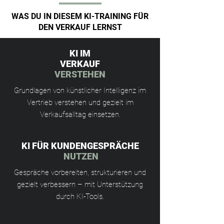
WAS DU IN DIESEM KI-TRAINING FÜR
DEN VERKAUF LERNST
KI IM
VERKAUF
VERSTEHEN
Grundlagen von künstlicher Intelligenz im
Vertrieb verstehen und gezielt im
Verkaufsalltag einsetzen.
KI FÜR KUNDENGESPRÄCHE
NUTZEN
Gespräche vorbereiten, strukturieren und
gezielt verbessern – mit Unterstützung
durch KI-Tools.