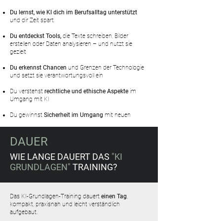
Du lernst, wie KI dich im Berufsalltag unterstützt
und dir Zeit spart
Du entdeckst Tools,
die Texte schreiben, Bilder
erstellen oder Daten analysieren – und nutzt sie
gezielt
Du erkennst Chancen
und Grenzen der Technologie
und setzt sie verantwortungsvoll ein
Du verstehst
rechtliche und ethische Aspekte
im
Umgang mit KI
Du gewinnst
Sicherheit im Umgang
mit neuen
Technologien und gestaltest den Wandel aktiv mit.
DAUER
WIE LANGE DAUERT DAS
"KI
GRUNDLAGEN"
TRAINING?
Das KI-Grundlagen-Training dauert
einen Tag
,
kompakt, praxisnah und leicht verständlich
aufgebaut.