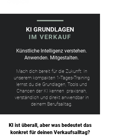
KI GRUNDLAGEN
IM VERKAUF
Künstliche Intelligenz verstehen.
Anwenden. Mitgestalten.
Mach dich bereit für die Zukunft: In
unserem kompakten 1-Tages-Training
lernst du die Grundlagen, Tools und
Chancen der KI kennen praxisnah,
verständlich und direkt anwendbar in
deinem Berufsalltag.
KI ist überall, aber was bedeutet das
konkret für deinen Verkaufsalltag?