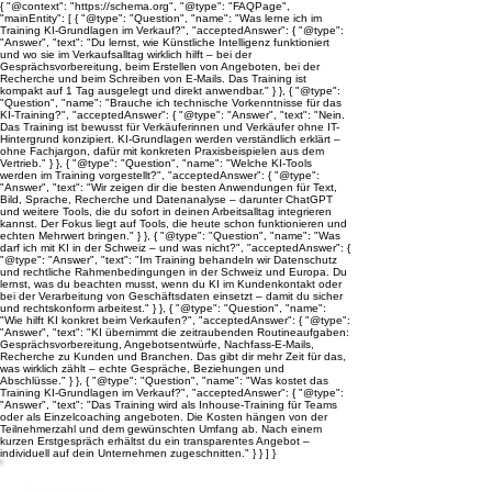
{ "@context": "https://schema.org", "@type": "FAQPage",
"mainEntity": [ { "@type": "Question", "name": "Was lerne ich im
Training KI-Grundlagen im Verkauf?", "acceptedAnswer": { "@type":
"Answer", "text": "Du lernst, wie Künstliche Intelligenz funktioniert
und wo sie im Verkaufsalltag wirklich hilft – bei der
Gesprächsvorbereitung, beim Erstellen von Angeboten, bei der
Recherche und beim Schreiben von E-Mails. Das Training ist
kompakt auf 1 Tag ausgelegt und direkt anwendbar." } }, { "@type":
"Question", "name": "Brauche ich technische Vorkenntnisse für das
KI-Training?", "acceptedAnswer": { "@type": "Answer", "text": "Nein.
Das Training ist bewusst für Verkäuferinnen und Verkäufer ohne IT-
Hintergrund konzipiert. KI-Grundlagen werden verständlich erklärt –
ohne Fachjargon, dafür mit konkreten Praxisbeispielen aus dem
Vertrieb." } }, { "@type": "Question", "name": "Welche KI-Tools
werden im Training vorgestellt?", "acceptedAnswer": { "@type":
"Answer", "text": "Wir zeigen dir die besten Anwendungen für Text,
Bild, Sprache, Recherche und Datenanalyse – darunter ChatGPT
und weitere Tools, die du sofort in deinen Arbeitsalltag integrieren
kannst. Der Fokus liegt auf Tools, die heute schon funktionieren und
echten Mehrwert bringen." } }, { "@type": "Question", "name": "Was
darf ich mit KI in der Schweiz – und was nicht?", "acceptedAnswer": {
"@type": "Answer", "text": "Im Training behandeln wir Datenschutz
und rechtliche Rahmenbedingungen in der Schweiz und Europa. Du
lernst, was du beachten musst, wenn du KI im Kundenkontakt oder
bei der Verarbeitung von Geschäftsdaten einsetzt – damit du sicher
und rechtskonform arbeitest." } }, { "@type": "Question", "name":
"Wie hilft KI konkret beim Verkaufen?", "acceptedAnswer": { "@type":
"Answer", "text": "KI übernimmt die zeitraubenden Routineaufgaben:
Gesprächsvorbereitung, Angebotsentwürfe, Nachfass-E-Mails,
Recherche zu Kunden und Branchen. Das gibt dir mehr Zeit für das,
was wirklich zählt – echte Gespräche, Beziehungen und
Abschlüsse." } }, { "@type": "Question", "name": "Was kostet das
Training KI-Grundlagen im Verkauf?", "acceptedAnswer": { "@type":
"Answer", "text": "Das Training wird als Inhouse-Training für Teams
oder als Einzelcoaching angeboten. Die Kosten hängen von der
Teilnehmerzahl und dem gewünschten Umfang ab. Nach einem
kurzen Erstgespräch erhältst du ein transparentes Angebot –
individuell auf dein Unternehmen zugeschnitten." } } ] }