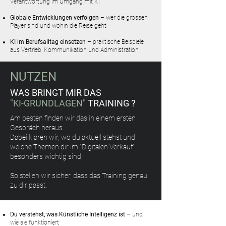
Verantwortung im Umgang mit KI
Globale Entwicklungen verfolgen
– wer die grossen
Player sind und wohin die Reise geht
KI im Berufsalltag einsetzen
– praktische Beispiele
aus Vertrieb, Kommunikation und Administration
NUTZEN
WAS BRINGT MIR DAS
"KI-GRUNDLAGEN"
TRAINING ?
Am besten finden wir das in einem ersten
Gespräch heraus.
Dabei klären wir, wo du aktuell stehst und
welche Themen dir im "Digitalen Verkauf"
besonders wichtig sind.
So stellen wir sicher, dass das Training genau
zu dir passt.
Du verstehst, was Künstliche Intelligenz ist
– und
wie sie funktioniert