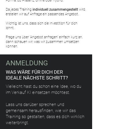
Forma, ob Präsenz, online oder hybrid.
Da jedes Training
individuell zusammengestellt
wird,
erstellen wir auf Anfrage ein passendes Angebot.
Wichtig ist uns, dass sich die Investition für dich
lohnt.
Frage uns über "Angebot anfragen" einfach kurz an,
dann schauen wir, was wir zusammen umsetzen
können.
ANMELDUNG
WAS WÄRE FÜR DICH DER
IDEALE NÄCHSTE SCHRITT?
Vielleicht hast du schon eine Idee, wo du
im Verkauf KI einsetzen möchtest.
Lass uns darüber sprechen und
gemeinsam herausfinden, wie wir das
Training so gestalten, dass es dich wirklich
weiterbringt.