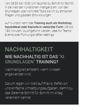
Von 08:30 bis 16:30 Uhr tauchst du Schritt für Schritt
in die Welt der Künstlichen Intelligenz ein: von den
Grundlagen über konkrete Tools bis hin zu ethischen
Fragen und globalen Entwicklungen.
Auf Wunsch kann das
Training auch als Workshop,
Inputreferat oder Keynote in verkürzter Form
(45 bis
180 Minuten) durchgeführt werden, ideal für Teams,
Events oder Führungskräfte-Meetings.
NACHHALTIGKEIT
WIE NACHHALTIG IST DAS
"KI
GRUNDLAGEN"
TRAINING?
Nachhaltigkeit entsteht, wenn Wissen
angewendet wird.
Darum legen wir Wert auf Praxis, Reflexion
und einfache Umsetzungsaufgaben, damit du
das Gelernte Schritt für Schritt im Alltag
verankern kannst