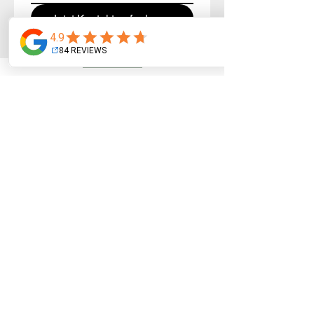
Jetzt Kontakt aufnehmen
DEINE TRAINER FÜR KI EINSATZ IM
VERKAUF
Philippe Loosli
Er bringt Themen wie KI und Akquise in die Trainings
und sorgt mit seiner Leidenschaft dafür, dass du
neue Perspektiven gewinnst, vor allem im digitalen
Vertrieb und bei der Neukundenansprache.