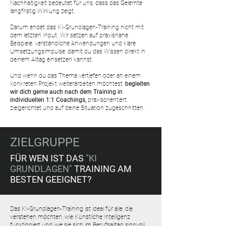
Nachhaltigkeit bedeutet für uns, dass das Gelernte
langfristig Wirkung zeigt.
Darum endet das KI-Grundlagen-Training nicht mit
dem letzten Input. Wir setzen auf praxisnahe
Beispiele, verständliche Anwendungen und klare
Umsetzungsimpulse, damit du das Wissen direkt in
deinem Alltag einsetzen kannst.
Und wenn du das Thema vertiefen oder an einem
konkreten Projekt weiterarbeiten möchtest,
begleiten
wir dich gerne auch nach dem Training in
individuellen 1:1 Coachings,
praxisorientiert,
zielgerichtet und auf deine Situation zugeschnitten.
ZIELGRUPPE
FÜR WEN IST DAS
"KI
GRUNDLAGEN"
TRAINING AM
BESTEN GEEIGNET?
Das KI-Grundlagen-Training ist ideal für alle, die
verstehen möchten, wie Künstliche Intelligenz
funktioniert und wie sie sich im Berufsalltag sinnvoll