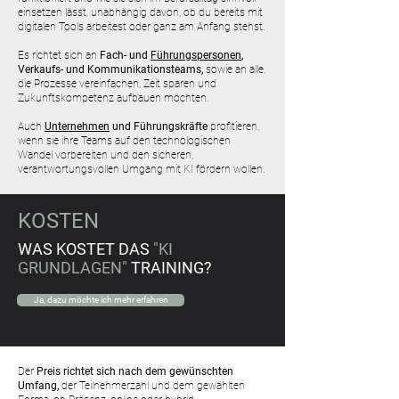
einsetzen lässt, unabhängig davon, ob du bereits mit
digitalen Tools arbeitest oder ganz am Anfang stehst.
Es richtet sich an
Fach- und
Führungspersonen
,
Verkaufs- und Kommunikationsteams,
sowie an alle,
die Prozesse vereinfachen, Zeit sparen und
Zukunftskompetenz aufbauen möchten.
Auch
Unternehmen
und Führungskräfte
profitieren,
wenn sie ihre Teams auf den technologischen
Wandel vorbereiten und den sicheren,
verantwortungsvollen Umgang mit KI fördern wollen.
KOSTEN
WAS KOSTET DAS
"KI
GRUNDLAGEN"
TRAINING?
Ja, dazu möchte ich mehr erfahren
Der
Preis richtet sich nach dem gewünschten
Umfang,
der Teilnehmerzahl und dem gewählten