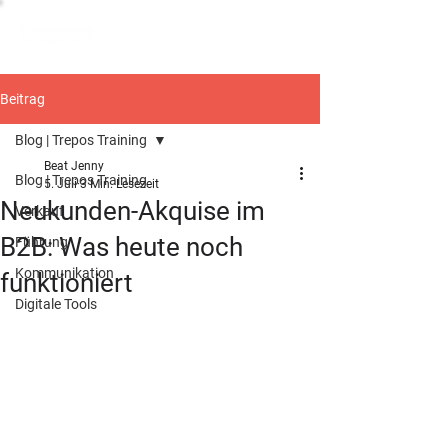
Beitrag
Blog | Trepos Training
Beat Jenny
Blog | Trepos Training
5. Juli
3 Min. Lesezeit
Neukunden-Akquise im
Verkauf
B2B: Was heute noch
Führung
Kommunikation
funktioniert
Digitale Tools