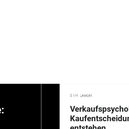
VERKAUF
FÜHRUNG
KOMMUNIKATION
TEAM
3 Min. Lesezeit
Verkaufspsychol
Kaufentscheidun
entstehen