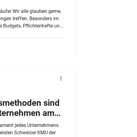
ufer Wir alle glauben gerne,
ungen treffen. Besonders im
 Budgets, Pflichtenhefte und
t alles rein logisch
 eine andere: Menschen
rtigen die Entscheidung
ias Arnold, Trainer, Trepos AG
dein Produkt entscheidet, dann
lle stim
smethoden sind
nternehmen am
ament jedes Unternehmens.
meisten Schweizer KMU der