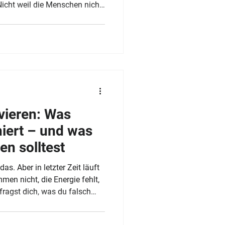
icht weil die Menschen nicht
n weil sie es nie wirklich
sse in Projekten, Konflikte im
cht klar ansagen was sie
n statt zuhören. Das sind keine
d Kommunikationsprobleme.
e lassen si
ivieren: Was
niert – und was
en solltest
as. Aber in letzter Zeit läuft
men nicht, die Energie fehlt,
fragst dich, was du falsch
 der häufigsten und
sverstandenen