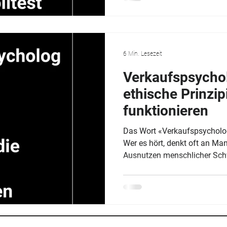
Herausforderungen in der Fü
Führungskräfte, die mit Mot
kommen, machen nicht zu we
Und das mit besten Absichten
6 Min. Lesezeit
Verkaufspsychol
ethische Prinzipi
funktionieren
Das Wort «Verkaufspsycholo
Wer es hört, denkt oft an Man
Ausnutzen menschlicher Schw
künstliche Verknappung erze
mit Schuldgefühlen arbeiten
erzwingen. Und ja, diese Sei
existiert. Aber sie ist nicht d
KMU, die auf langfristige K