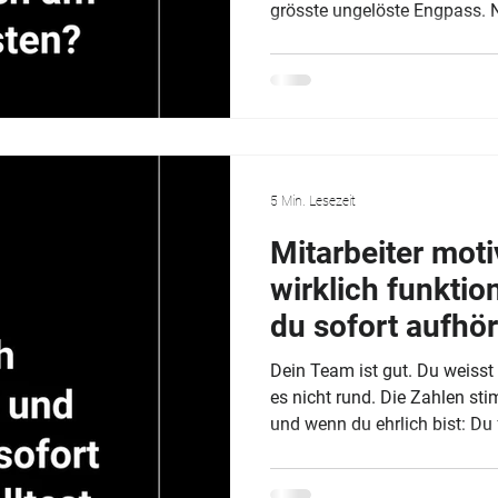
grösste ungelöste Engpass. N
kommunizieren wollen, sonder
gelernt haben. Missverständni
Team, Führungskräfte, die ni
erwarten, Verkäufer, die rede
Charakterprobleme. Das sin
Und Kommunikationsproblem
5 Min. Lesezeit
Mitarbeiter mot
wirklich funktio
du sofort aufhör
Dein Team ist gut. Du weisst d
es nicht rund. Die Zahlen stim
und wenn du ehrlich bist: Du 
machst. Willkommen in einer
gleichzeitig am meisten mis