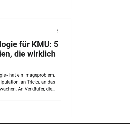
hrung. Denn die meisten
ivationsproblemen zu uns
nig, sie machen das Falsche.
. Motivation ist kein Schalte
ogie für KMU: 5
en, die wirklich
gie» hat ein Imageproblem.
ipulation, an Tricks, an das
ächen. An Verkäufer, die
ugen, Druck aufbauen oder
, um einen Abschluss zu
te der Verkaufspsychologie
ie einzige. Und für Schweizer
undenbeziehungen angewiesen