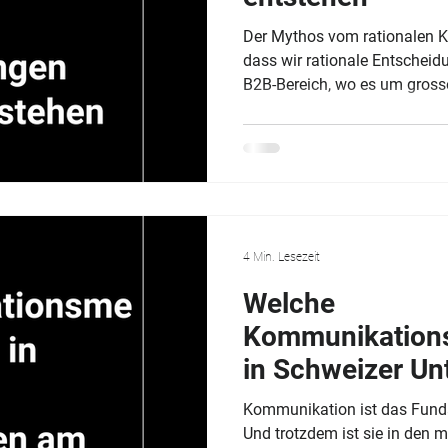
Der Mythos vom rationalen Kä
dass wir rationale Entscheid
B2B-Bereich, wo es um grosse
ROI-Berechnungen geht, schein
abzulaufen. Die Wahrheit ist
kaufen emotional und rechtfe
anschliessend rational - Math
Wenn ein Einkäufer sich für 
nicht nur, weil die Excel-Tabe
4 Min. Lesezeit
Welche
Kommunikation
in Schweizer U
erfolgreichsten?
Kommunikation ist das Fund
Und trotzdem ist sie in den 