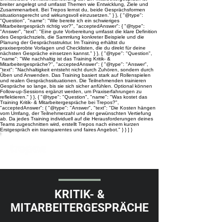
breiter angelegt und umfasst Themen wie Entwicklung, Ziele und
Zusammenarbeit. Bei Trepos lernst du, beide Gesprächsformen
situationsgerecht und wirkungsvoll einzusetzen." } }, { "@type":
"Question", "name": "Wie bereite ich ein schwieriges
Mitarbeitergespräch richtig vor?", "acceptedAnswer": { "@type":
"Answer", "text": "Eine gute Vorbereitung umfasst die klare Definition
des Gesprächsziels, die Sammlung konkreter Beispiele und die
Planung der Gesprächsstruktur. Im Training erhältst du
praxiserprobte Vorlagen und Checklisten, die du direkt für deine
nächsten Gespräche einsetzen kannst." } }, { "@type": "Question",
"name": "Wie nachhaltig ist das Training Kritik- &
Mitarbeitergespräche?", "acceptedAnswer": { "@type": "Answer",
"text": "Nachhaltigkeit entsteht nicht durch Zuhören, sondern durch
Üben und Anwenden. Das Training basiert stark auf Rollenspielen
und realen Gesprächssituationen. Die Teilnehmenden trainieren
Gespräche so lange, bis sie sich sicher anfühlen. Optional können
Follow-up-Sessions ergänzt werden, um Praxiserfahrungen zu
reflektieren." } }, { "@type": "Question", "name": "Was kostet das
Training Kritik- & Mitarbeitergespräche bei Trepos?",
"acceptedAnswer": { "@type": "Answer", "text": "Die Kosten hängen
vom Umfang, der Teilnehmerzahl und der gewünschten Vertiefung
ab. Da jedes Training individuell auf die Herausforderungen deines
Teams zugeschnitten wird, erstellt Trepos nach einem kurzen
Erstgespräch ein transparentes und faires Angebot." } } ] }
KRITIK- &
MITARBEITERGESPRÄCHE