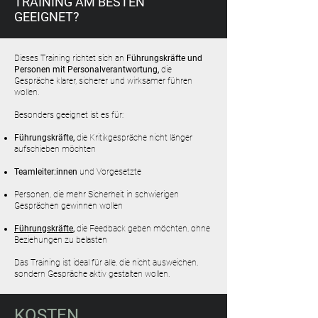
TRAINING AM BESTEN
GEEIGNET?
Dieses Training richtet sich an
Führungskräfte und
Personen mit Personalverantwortung,
die
Gespräche klarer, sicherer und wirksamer führen
wollen.
Besonders geeignet ist es für:
Führungskräfte,
die Kritikgespräche nicht länger
aufschieben möchten
Teamleiter:innen
und Vorgesetzte
Personen, die mehr Sicherheit in schwierigen
Gesprächen gewinnen wollen
Führungskräfte
,
die Feedback geben möchten, ohne
Beziehungen zu belasten
Das Training ist ideal für alle, die nicht ausweichen,
sondern Gespräche aktiv gestalten wollen.
KOSTEN