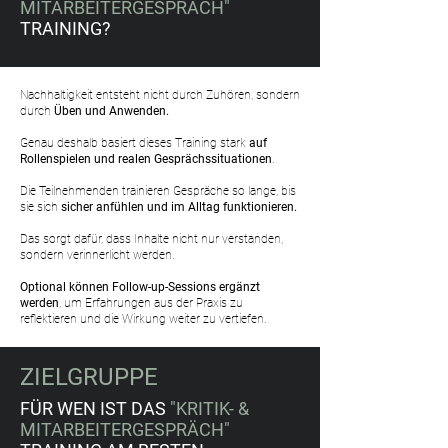
MITARBEITERGESPRÄCH"
TRAINING?
Nachhaltigkeit entsteht nicht durch Zuhören, sondern
durch
Üben und Anwenden.
Genau deshalb basiert dieses Training stark
auf
Rollenspielen und realen Gesprächssituationen
.
Die Teilnehmenden trainieren Gespräche so lange, bis
sie sich
sicher anfühlen und im Alltag funktionieren.
Das sorgt dafür, dass Inhalte nicht nur verstanden,
sondern verinnerlicht werden.
Optional können Follow-up-Sessions ergänzt
werden
, um Erfahrungen aus der Praxis zu
reflektieren und die Wirkung weiter zu vertiefen.
ZIELGRUPPE
FÜR WEN IST DAS
"KRITIK- &
MITARBEITERGESPRÄCH"