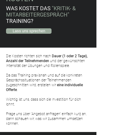
WAS KOSTET DAS
"KRITIK- &
MITARBEITERGESPRÄCH"
TRAINING?
Lass uns sprechen
Die Kosten richten sich nach
Dauer (1 oder 2 Tage),
Anzahl der Teilnehmenden
und der gewünschten
Intensität der Übungen und Rollenspiele.
Da das Training praxisnah und auf die konkreten
Gesprächssituationen der Teilnehmenden
zugeschnitten wird, erstellen wir
eine individuelle
Offerte
.
Wichtig ist uns, dass sich die Investition für dich
lohnt.
Frage uns über "Angebot anfragen" einfach kurz an,
dann schauen wir, was wir zusammen umsetzen
können.