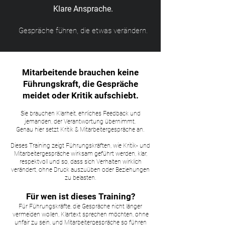
Klare Ansprache.
Gespräche führen, die etwas verändern.
Mitarbeitende brauchen keine
Führungskraft, die Gespräche
meidet oder Kritik aufschiebt.
Sie brauchen Klarheit, ehrliches Feedback und
jemanden, der Verantwortung übernimmt.
Genau hier setzt Kritik & Mitarbeitergespräche an.
Dieses Training zeigt Führungskräften, wie Kritik- und
Mitarbeitergespräche wirksam geführt werden, klar,
respektvoll und so, dass sich Verhalten wirklich
verändert, ohne Druck auszuüben oder Beziehungen
zu belasten.
Für wen ist dieses Training?
Für Führungskräfte, die Gespräche nicht länger
vermeiden wollen, Klartext sprechen möchten, ohne
unfair zu sein, und Mitarbeitergespräche so führen