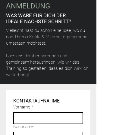
ANMELDUNG
WAS WÄRE FÜR DICH DER
IDEALE NÄCHSTE SCHRITT?
Vielleicht hast du schon eine Idee, wo du
das Thema Kritik- & Mitarbeitergespräche
umsetzen möchtest.
Lass uns darüber sprechen und
gemeinsam herausfinden, wie wir das
Training so gestalten, dass es dich wirklich
weiterbringt.
KONTAKTAUFNAHME
Vorname
*
Nachname