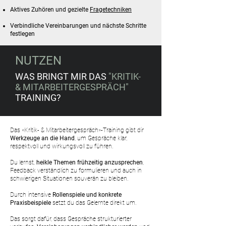
Aktives Zuhören und gezielte
Fragetechniken
Verbindliche Vereinbarungen und nächste Schritte
festlegen
NUTZEN
WAS BRINGT MIR DAS
"KRITIK-
& MITARBEITERGESPRÄCH"
TRAINING?
Das «Kritik- & Mitarbeitergespräch»-Training gibt dir
Werkzeuge an die Hand
, um Gespräche klar,
respektvoll und wirkungsvoll zu führen.
Du lernst,
heikle Themen frühzeitig anzusprechen
,
Feedback verständlich zu formulieren und auch in
schwierigen Situationen souverän zu bleiben.
Durch intensive
Rollenspiele und konkrete
Praxisbeispiele
setzt du das Gelernte direkt um.
Das sorgt dafür, dass Gespräche strukturierter