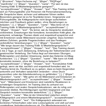
{ "@context": "https://schema.org", "@type": "FAQPage",
"mainEntity": [ { "@type": "Question", "name": "Für wen ist das
Training Kritik- & Mitarbeitergespräche geeignet?",
"acceptedAnswer": { "@type": "Answer", "text": "Das Training richtet
sich an Führungskräfte und Personen mit Personalverantwortung,
die Gespräche klarer, sicherer und wirksamer führen wollen.
Besonders geeignet ist es für Teamleiter:innen, Vorgesetzte und
Führungskräfte, die Kritikgespräche nicht länger aufschieben
möchten und Feedback geben wollen, ohne Beziehungen zu
belasten." } }, { "@type": "Question", "name": "Was lerne ich im
Training Kritik- & Mitarbeitergespräche?", "acceptedAnswer": {
"@type": "Answer", "text": "Du lernst, wie du Gespräche strukturiert
vorbereitest, Erwartungen klar formulierst, konstruktive Kritik gibst, die
ankommt, schwierige Themen direkt und respektvoll ansprichst und
mit Emotionen sowie Widerstand souverän umgehst. Dazu kommen
aktives Zuhören, gezielte Fragetechniken und das Festlegen
verbindlicher Vereinbarungen." } }, { "@type": "Question", "name":
"Wie lange dauert das Training Kritik- & Mitarbeitergespräche?",
"acceptedAnswer": { "@type": "Answer", "text": "Das Training dauert
1 bis 2 Tage, je nach Zielsetzung, Erfahrung der Teilnehmenden und
gewünschter Vertiefung. Der Fokus liegt auf intensiven Übungen,
Rollenspielen und direkter Umsetzung, damit das Gelernte im Alltag
funktioniert." } }, { "@type": "Question", "name": "Wie kann ich Kritik
konstruktiv äussern, ohne die Beziehung zu belasten?",
"acceptedAnswer": { "@type": "Answer", "text": "Konstruktive Kritik
gelingt, wenn sie klar, sachlich und respektvoll formuliert wird. Im
Training lernst du, Feedback so zu geben, dass es beim Gegenüber
ankommt und Verhalten tatsächlich verändert – ohne Druck
auszuüben oder die Arbeitsbeziehung zu gefährden." } }, { "@type":
"Question", "name": "Wie gehe ich mit Widerstand und Emotionen im
Mitarbeitergespräch um?", "acceptedAnswer": { "@type": "Answer",
"text": "Widerstand und Emotionen sind natürliche Reaktionen in
schwierigen Gesprächen. Im Training übst du anhand von
Rollenspielen und realen Gesprächssituationen, wie du ruhig und
souverän bleibst, Rechtfertigungen sachlich begegnest und das
Gespräch trotzdem konstruktiv weiterführst." } }, { "@type":
"Question", "name": "Was ist der Unterschied zwischen einem
Kritikgespräch und einem Mitarbeitergespräch?", "acceptedAnswer":
{ "@type": "Answer", "text": "Ein Kritikgespräch adressiert ein
konkretes Fehlverhalten oder eine Leistungslücke und zielt auf eine
unmittelbare Verhaltensänderung ab. Ein Mitarbeitergespräch ist