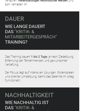
verlaufen,
Vereinbarungen verbindlicher werden
und
sich Verhalten im
Alltag tatsächlich verändert.
DAUER
WIE LANGE DAUERT
DAS
"KRITIK- &
MITARBEITERGESPRÄCH"
TRAINING?
Das Training dauert
1 bis 2 Tage
, je nach Zielsetzung,
Erfahrung der Teilnehmenden und gewünschter
Vertiefung.
Der Fokus liegt auf intensiven Übungen, Rollenspielen
und direkter Umsetzung, damit das Gelernte im Alltag
funktioniert.
NACHHALTIGKEIT
WIE NACHHALTIG IST
DAS
"KRITIK- &